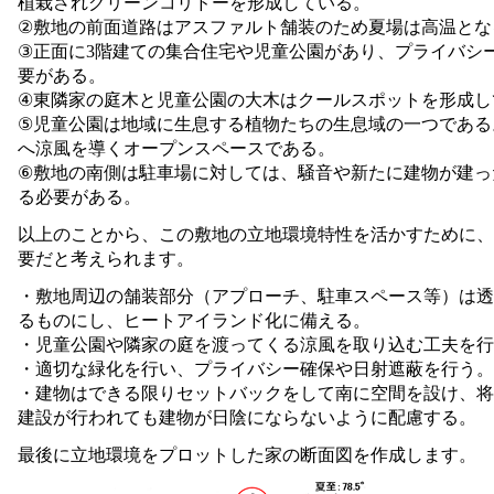
植栽されグリーンコリドーを形成している。
②敷地の前面道路はアスファルト舗装のため夏場は高温とな
③正面に3階建ての集合住宅や児童公園があり、プライバシ
要がある。
④東隣家の庭木と児童公園の大木はクールスポットを形成し
⑤児童公園は地域に生息する植物たちの生息域の一つである
へ涼風を導くオープンスペースである。
⑥敷地の南側は駐車場に対しては、騒音や新たに建物が建っ
る必要がある。
以上のことから、この敷地の立地環境特性を活かすために、
要だと考えられます。
・敷地周辺の舗装部分（アプローチ、駐車スペース等）は透
るものにし、ヒートアイランド化に備える。
・児童公園や隣家の庭を渡ってくる涼風を取り込む工夫を行
・適切な緑化を行い、プライバシー確保や日射遮蔽を行う。
・建物はできる限りセットバックをして南に空間を設け、将
建設が行われても建物が日陰にならないように配慮する。
最後に立地環境をプロットした家の断面図を作成します。